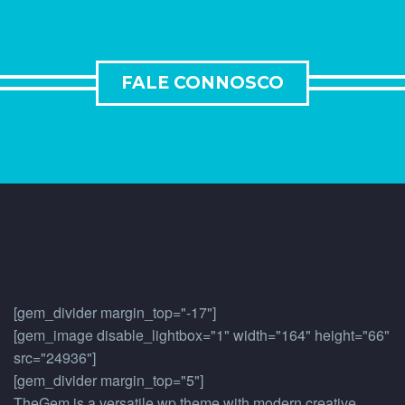
FALE CONNOSCO
[gem_divider margin_top="-17"]
[gem_image disable_lightbox="1" width="164" height="66"
src="24936"]
[gem_divider margin_top="5"]
TheGem is a versatile wp theme with modern creative