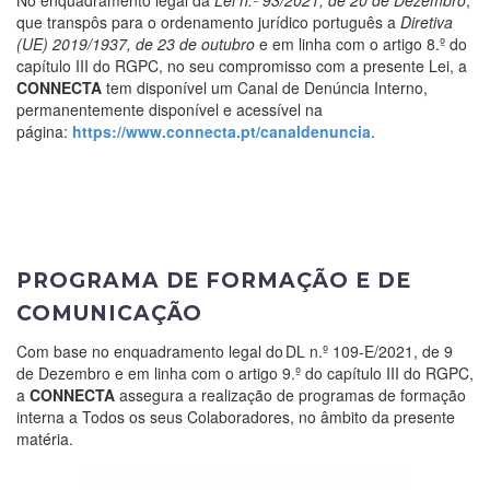
No enquadramento legal da
Lei n.º 93/2021, de 20 de Dezembro
,
que transpôs para o ordenamento jurídico português a
Diretiva
(UE) 2019/1937, de 23 de outubro
e em linha com o artigo 8.º do
capítulo III do RGPC, no seu compromisso com a presente Lei, a
CONNECTA
tem disponível um Canal de Denúncia Interno,
permanentemente disponível e acessível na
página:
https://www.connecta.pt/canaldenuncia
.
PROGRAMA DE FORMAÇÃO E DE
COMUNICAÇÃO
Com base no enquadramento legal do
DL n.º 109-E/2021
, de 9
de
Dezembro
e em linha com o artigo 9.º do capítulo III do RGPC,
a
C
ONNECTA
assegura a realização de programas de formação
interna a
T
odos os seus
C
olaboradores, no âmbito da presente
matéria.