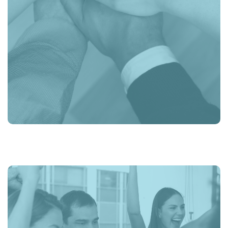
de diferentes origens, incentivadas a apresentar novas
ideias, a inovação acontece.
À medida que nos esforçamos por causar impacto positivo,
acreditamos no poder de alargar a mudança de dentro
para fora, contribuindo para uma sociedade mais aberta e
inclusiva.
Acreditamos que a diversidade desempenhe um papel
crucial no sucesso do negócio, e é para isso que
trabalhamos diariamente, promovendo a diversidade e
inclusão através de uma rede de embaixadores.
BEM-ESTAR E
RESILIÊNCIA