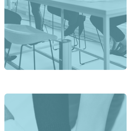
diferenciadores e que contribuam para a nossa visão
colectiva de responsabilidade social. O nosso Código de
Conduta espelha exactamente esses princípios e valores.
Procuramos que todos os colaboradores cumpram os
padrões que se propõe alcançar, incentivando à assunção
da figura de “embaixador” da marca, da mesma forma que
procuramos que os nossos fornecedores cumpram os
mesmos padrões que esperamos de nós mesmos. É nosso
objectivo homogeneizar toda a cadeia de valor, assente em
premissas, comportamentos e acções em linha com os
nossos princípios e valores.
DIVERSIDADE, EQUIDADE
E INCLUSÃO (MEDIDAS