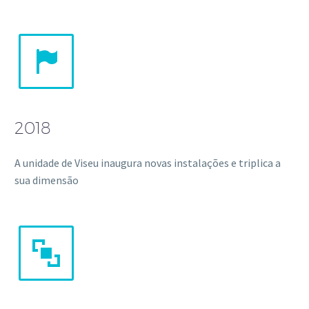


2018
A unidade de Viseu inaugura novas instalações e triplica a
sua dimensão

