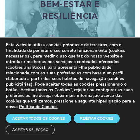
BEM-ESTAR E
Assumimos a responsabilidade, junto dos nossos
RESILIÊNCIA
colaboradores, de potenciar o seu bem-estar e resiliência,
oferecendo um ambiente propício à criação de um
sentimento de pertença, onde todos se sentem
confortáveis e parte de um bem maior.
Este website utiliza cookies próprias e de terceiros, com a
finalidade de permitir o seu correto funcionamento (cookies
necessários), para medir o uso que faz do nosso website e
introduzir melhorias nos serviços e conteúdos oferecidos
(cookies analíticos), para apresentar-lhe publicidade
A SUSTENTABILIDADE DA
relacionada com as suas preferências com base num perfil
elaborado a partir dos seus hábitos de navegação (cookies
ORGANIZAÇÃO
publicitárias). Pode aceitar todas as cookies pressionando o
botão “Aceitar todos os Cookies”, rejeitar ou configurar as suas
preferências. Se desejar obter mais informação acerca das
cookies que utilizamos, pressione a seguinte hiperligação para a
Assumir responsabilidades é um princípio fundamental da
A SUSTENTABILIDADE DA
nossa
Política de Cookies
.
cultura empresarial empreendedora da Connecta, seja
ORGANIZAÇÃO
para com os colaboradores, para os clientes, para os
ACEITAR TODOS OS COOKIES
REJEITAR COOKIES
parceiros de negócio, para a sociedade, ou ambiente.
ACEITAR SELECÇÃO
A nossa estratégia empresarial incorpora os princípios
intrínsecos da sustentabilidade, combinando-os com o