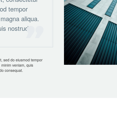
smod tempor
e magna aliqua.
is nostrud
lit, sed do eiusmod tempor
d minim veniam, quis
odo consequat.