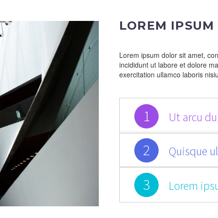
LOREM IPSUM
Lorem ipsum dolor sit amet, con
incididunt ut labore et dolore 
exercitation ullamco laboris ni
1
Ut arcu dui
2
Quisque ul
3
Lorem ips