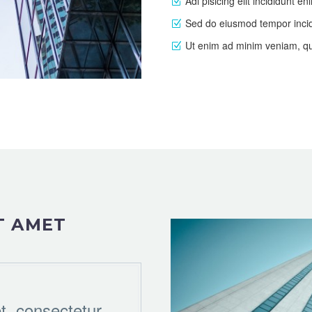
Adi pisicing elit incididunt
Sed do eiusmod tempor incid
Ut enim ad minim veniam, qu
T AMET
t, consectetur