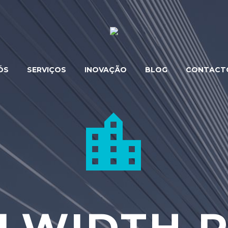
ÓS
SERVIÇOS
INOVAÇÃO
BLOG
CONTACT

