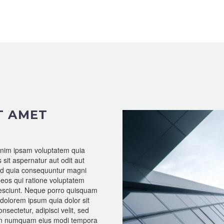
T AMET
im ipsam voluptatem quia
 sit aspernatur aut odit aut
sed quia consequuntur magni
 eos qui ratione voluptatem
esciunt. Neque porro quisquam
 dolorem ipsum quia dolor sit
nsectetur, adipisci velit, sed
n numquam eius modi tempora