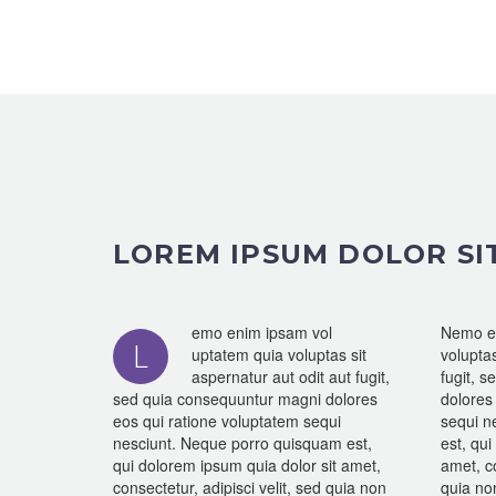
LOREM IPSUM DOLOR SI
emo enim ipsam vol
Nemo en
L
uptatem quia voluptas sit
voluptas
aspernatur aut odit aut fugit,
fugit, 
sed quia consequuntur magni dolores
dolores
eos qui ratione voluptatem sequi
sequi n
nesciunt. Neque porro quisquam est,
est, qui
qui dolorem ipsum quia dolor sit amet,
amet, co
consectetur, adipisci velit, sed quia non
quia no