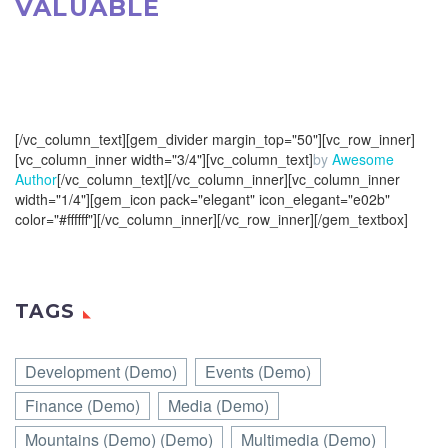
VALUABLE
AND ALWAYS
IN STYLE.
[/vc_column_text][gem_divider margin_top="50"][vc_row_inner]
[vc_column_inner width="3/4"][vc_column_text]
by
Awesome
Author
[/vc_column_text][/vc_column_inner][vc_column_inner
width="1/4"][gem_icon pack="elegant" icon_elegant="e02b"
color="#ffffff"][/vc_column_inner][/vc_row_inner][/gem_textbox]
TAGS
Development (Demo)
Events (Demo)
Finance (Demo)
Media (Demo)
Mountains (Demo) (Demo)
Multimedia (Demo)