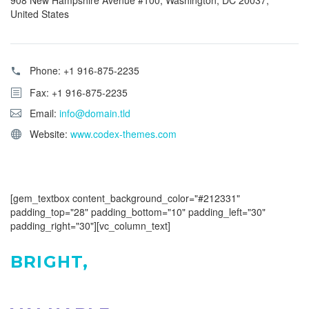
United States
Phone:
+1 916-875-2235
Fax: +1 916-875-2235
Email:
info@domain.tld
Website:
www.codex-themes.com
[gem_textbox content_background_color="#212331"
padding_top="28" padding_bottom="10" padding_left="30"
padding_right="30"][vc_column_text]
BRIGHT,
POWERFUL,