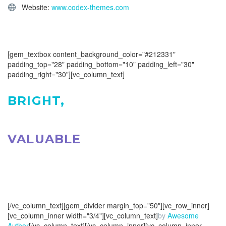
Website:
www.codex-themes.com
[gem_textbox content_background_color="#212331"
padding_top="28" padding_bottom="10" padding_left="30"
padding_right="30"][vc_column_text]
BRIGHT,
POWERFUL,
VALUABLE
AND ALWAYS
IN STYLE.
[/vc_column_text][gem_divider margin_top="50"][vc_row_inner]
[vc_column_inner width="3/4"][vc_column_text]
by
Awesome
Author
[/vc_column_text][/vc_column_inner][vc_column_inner