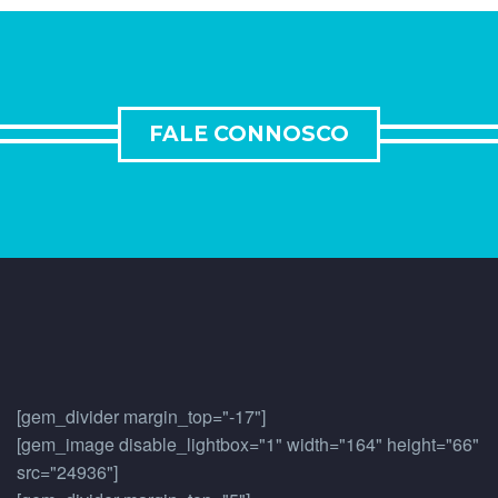
FALE CONNOSCO
[gem_divider margin_top="-17"]
[gem_image disable_lightbox="1" width="164" height="66"
src="24936"]