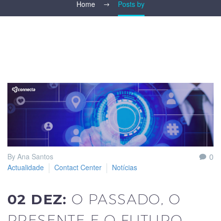
Home
Posts by
0
By Ana Santos
Actualidade
Contact Center
Notícias
02 DEZ:
O PASSADO, O
PRESENTE E O FUTURO –