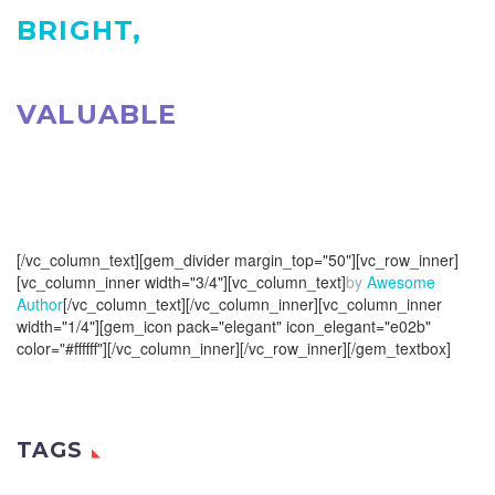
BRIGHT,
POWERFUL,
VALUABLE
AND ALWAYS
IN STYLE.
[/vc_column_text][gem_divider margin_top="50"][vc_row_inner]
[vc_column_inner width="3/4"][vc_column_text]
by
Awesome
Author
[/vc_column_text][/vc_column_inner][vc_column_inner
width="1/4"][gem_icon pack="elegant" icon_elegant="e02b"
color="#ffffff"][/vc_column_inner][/vc_row_inner][/gem_textbox]
TAGS