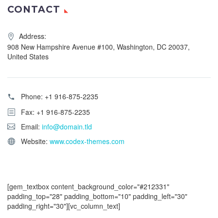
CONTACT
Address:
908 New Hampshire Avenue #100, Washington, DC 20037,
United States
Phone:
+1 916-875-2235
Fax: +1 916-875-2235
Email:
info@domain.tld
Website:
www.codex-themes.com
[gem_textbox content_background_color="#212331"
padding_top="28" padding_bottom="10" padding_left="30"
padding_right="30"][vc_column_text]